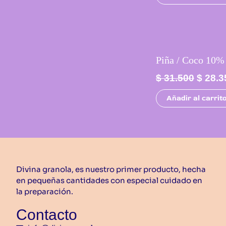
g
r
$
.
i
e
n
c
8
a
i
.
l
o
1
.
Piña / Coco 10%
e
o
0
E
r
$
31.500
$
28.3
r
0
l
a
i
.
p
:
Añadir al carrit
g
r
$
i
e
n
c
3
a
i
1
l
o
.
e
o
5
Divina granola, es nuestro primer producto, hecha
r
en pequeñas cantidades con especial cuidado en
r
0
a
la preparación.
i
0
:
g
.
Contacto
$
i