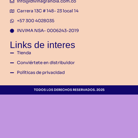
info@divinagranola.com.co
n
3
a
Carrera 13C # 148- 23 local 14
1
l
.
+57 300 4028035
e
5
INVIMA NSA- 0006243-2019
r
0
a
Links de interes
0
:
.
Tienda
$
Conviértete en distribuidor
3
Políticas de privacidad
1
.
5
TODOS LOS DERECHOS RESERVADOS. 2025
0
0
.