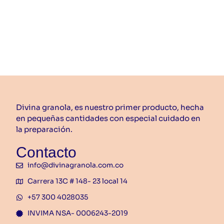
$
31.500
$
28.350
Añadir
al
carrito
Divina granola, es nuestro primer producto, hecha
en pequeñas cantidades con especial cuidado en
la preparación.
Contacto
info@divinagranola.com.co
Carrera 13C # 148- 23 local 14
+57 300 4028035
INVIMA NSA- 0006243-2019